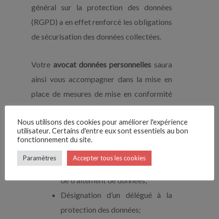
général sur la protection des données
(RGPD) a en effet renforcé les obligations
de sécurisation des données collectées.
Votre
avocat données personnelles
saura
ainsi vous accompagner dans la mise en
place de mesures de mise en conformité
avec les exigences du RGPD:
Nous utilisons des cookies pour améliorer l'expérience
utilisateur. Certains d'entre eux sont essentiels au bon
Mise en place de
mesures
fonctionnement du site.
organisationnelles
:
Paramètres
Accepter tous les cookies
Tenue d’un registre des activités
de traitement de données;
Désignation d’un délégué à la
protection des données;