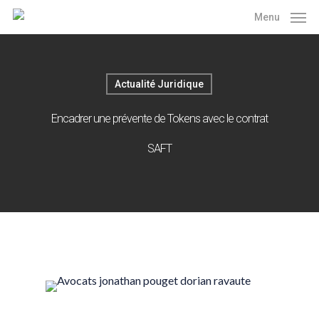
Skip
Menu
to
main
content
Actualité Juridique
Encadrer une prévente de Tokens avec le contrat
SAFT